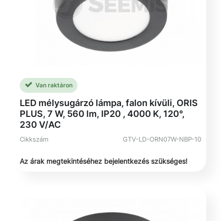
Van raktáron
LED mélysugárzó lámpa, falon kívüli, ORIS
PLUS, 7 W, 560 lm, IP20 , 4000 K, 120°,
230 V/AC
Cikkszám
GTV-LD-ORN07W-NBP-10
Az árak megtekintéséhez bejelentkezés szükséges!