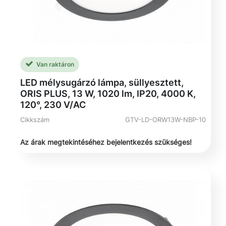
Van raktáron
LED mélysugárzó lámpa, süllyesztett,
ORIS PLUS, 13 W, 1020 lm, IP20, 4000 K,
120°, 230 V/AC
Cikkszám
GTV-LD-ORW13W-NBP-10
Az árak megtekintéséhez bejelentkezés szükséges!