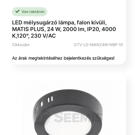
Van raktáron
LED mélysugárzó lámpa, falon kívüli,
MATIS PLUS, 24 W, 2000 lm, IP20, 4000
K,120°, 230 V/AC
Cikkszám
GTV-LD-MAN24W-NBP-10
Az árak megtekintéséhez bejelentkezés szükséges!