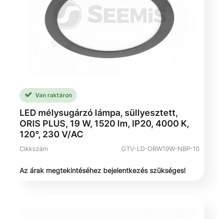
Van raktáron
LED mélysugárzó lámpa, süllyesztett,
ORIS PLUS, 19 W, 1520 lm, IP20, 4000 K,
120°, 230 V/AC
Cikkszám
GTV-LD-ORW19W-NBP-10
Az árak megtekintéséhez bejelentkezés szükséges!