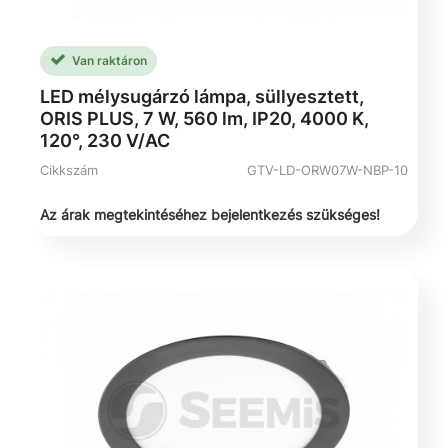
Van raktáron
LED mélysugárzó lámpa, süllyesztett,
ORIS PLUS, 7 W, 560 lm, IP20, 4000 K,
120°, 230 V/AC
Cikkszám
GTV-LD-ORW07W-NBP-10
Az árak megtekintéséhez bejelentkezés szükséges!