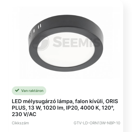
Van raktáron
LED mélysugárzó lámpa, falon kívüli, ORIS
PLUS, 13 W, 1020 lm, IP20, 4000 K, 120°,
230 V/AC
Cikkszám
GTV-LD-ORN13W-NBP-10