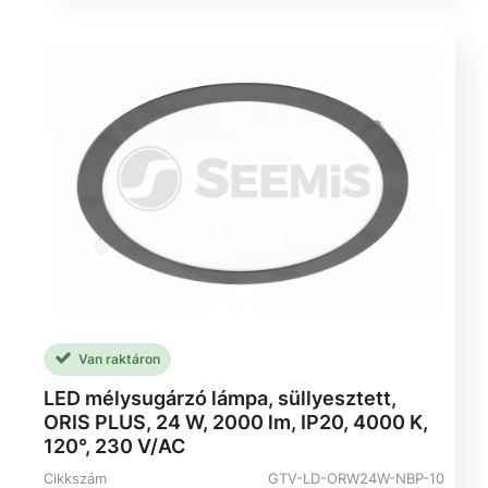
Van raktáron
LED mélysugárzó lámpa, süllyesztett,
ORIS PLUS, 24 W, 2000 lm, IP20, 4000 K,
120°, 230 V/AC
Cikkszám
GTV-LD-ORW24W-NBP-10