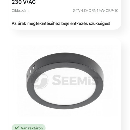
230 V/AC
Cikkszám
GTV-LD-ORN19W-CBP-10
Az árak megtekintéséhez bejelentkezés szükséges!
Van raktáron