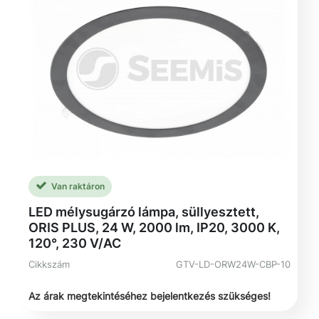
Van raktáron
LED mélysugárzó lámpa, süllyesztett,
ORIS PLUS, 24 W, 2000 lm, IP20, 3000 K,
120°, 230 V/AC
Cikkszám
GTV-LD-ORW24W-CBP-10
Az árak megtekintéséhez bejelentkezés szükséges!