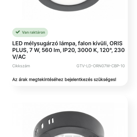
Van raktáron
LED mélysugárzó lámpa, falon kívüli, ORIS
PLUS, 7 W, 560 lm, IP20, 3000 K, 120°, 230
V/AC
Cikkszám
GTV-LD-ORN07W-CBP-10
Az árak megtekintéséhez bejelentkezés szükséges!