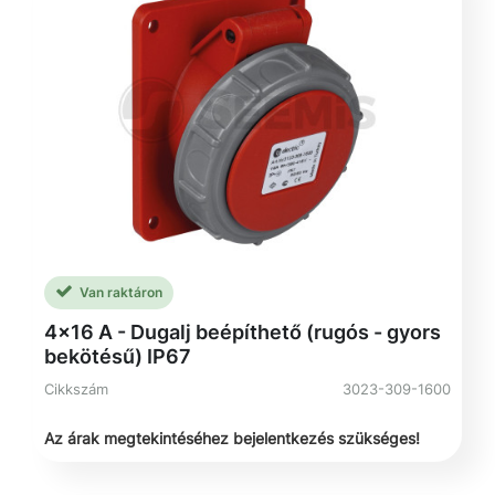
Van raktáron
4x16 A - Dugalj beépíthető (rugós - gyors
bekötésű) IP67
Cikkszám
3023-309-1600
Az árak megtekintéséhez bejelentkezés szükséges!