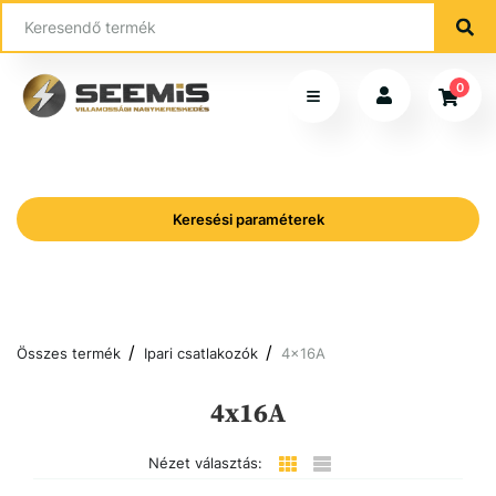
0
Keresési paraméterek
Összes termék
Ipari csatlakozók
4x16A
4x16A
Nézet választás: