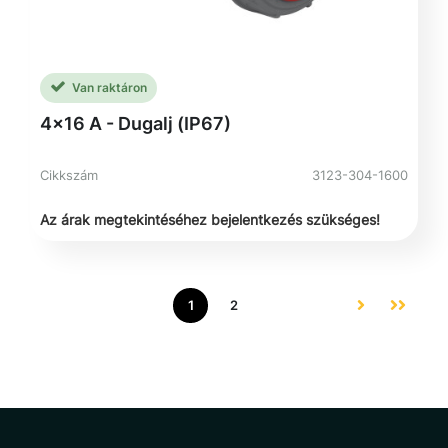
Van raktáron
4x16 A - Dugalj (IP67)
Cikkszám
3123-304-1600
Az árak megtekintéséhez bejelentkezés szükséges!
1
2