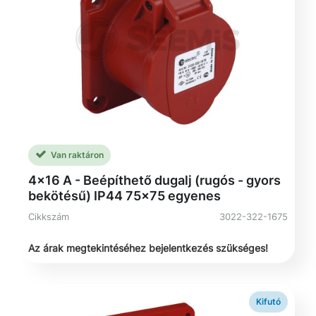
Van raktáron
4x16 A - Beépíthető dugalj (rugós - gyors
bekötésű) IP44 75x75 egyenes
Cikkszám
3022-322-1675
Az árak megtekintéséhez bejelentkezés szükséges!
Kifutó