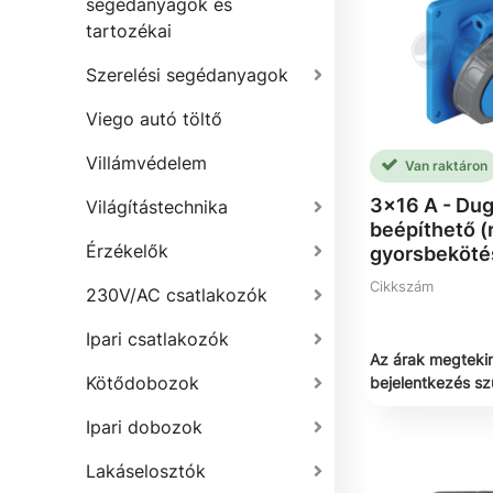
segédanyagok és
tartozékai
Szerelési segédanyagok
Viego autó töltő
Villámvédelem
Van raktáron
3x16 A - Dug
Világítástechnika
beépíthető (
Érzékelők
gyorsbeköté
Cikkszám
230V/AC csatlakozók
Ipari csatlakozók
Az árak megteki
Kötődobozok
bejelentkezés s
Ipari dobozok
Lakáselosztók