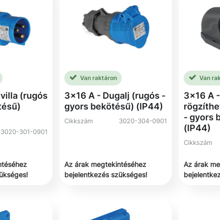
Van raktáron
Van ra
villa (rugós
3x16 A - Dugalj (rugós -
3x16 A -
tésű)
gyors bekötésű) (IP44)
rögzíthe
- gyors 
Cikkszám
3020-304-0901
(IP44)
3020-301-0901
Cikkszám
ntéséhez
Az árak megtekintéséhez
Az árak me
zükséges!
bejelentkezés szükséges!
bejelentke