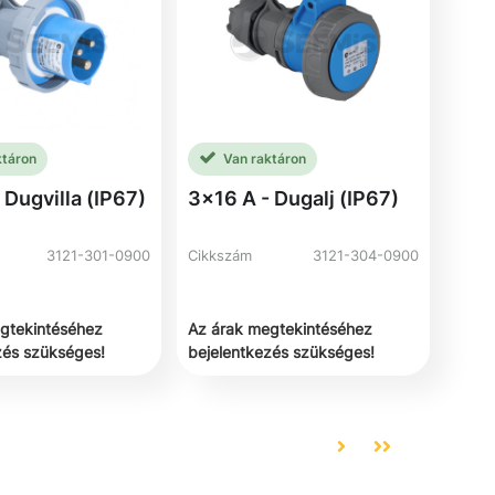
ktáron
Van raktáron
 Dugvilla (IP67)
3x16 A - Dugalj (IP67)
3121-301-0900
Cikkszám
3121-304-0900
gtekintéséhez
Az árak megtekintéséhez
zés szükséges!
bejelentkezés szükséges!