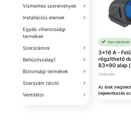
Vízmentes szerelvények
Installációs elemek
Egyéb villamossági
termékek
Van raktáron
Szerszámok
3x16 A - Fel
rögzíthető d
Behúzószalag1
83x90 alap 
Biztonsági termékek
Cikkszám
Szerszám tároló
Az árak megteki
bejelentkezés s
Ventilátor