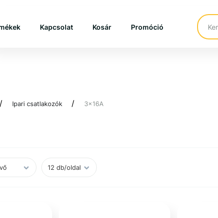
mékek
Kapcsolat
Kosár
Promóció
Ipari csatlakozók
3x16A