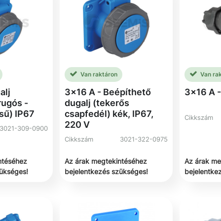
Van raktáron
Van ra
alj
3x16 A - Beépíthető
3x16 A -
rugós -
dugalj (tekerős
sű) IP67
csapfedél) kék, IP67,
Cikkszám
220 V
3021-309-0900
Cikkszám
3021-322-0975
ntéséhez
Az árak megtekintéséhez
Az árak me
zükséges!
bejelentkezés szükséges!
bejelentke