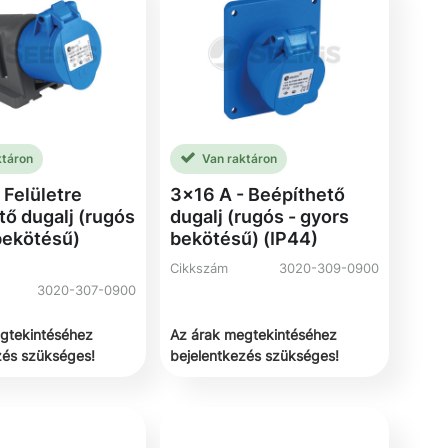
ktáron
Van raktáron
 Felületre
3x16 A - Beépíthető
tő dugalj (rugós
dugalj (rugós - gyors
bekötésű)
bekötésű) (IP44)
Cikkszám
3020-309-0900
3020-307-0900
gtekintéséhez
Az árak megtekintéséhez
zés szükséges!
bejelentkezés szükséges!