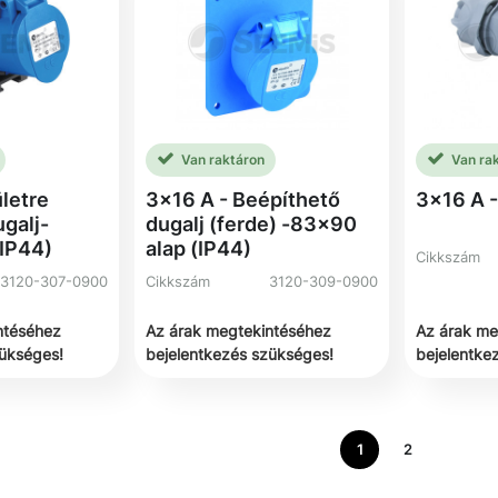
Van raktáron
Van ra
ületre
3x16 A - Beépíthető
3x16 A -
ugalj-
dugalj (ferde) -83x90
(IP44)
alap (IP44)
Cikkszám
3120-307-0900
Cikkszám
3120-309-0900
ntéséhez
Az árak megtekintéséhez
Az árak me
zükséges!
bejelentkezés szükséges!
bejelentke
1
2