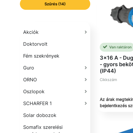
Szűrés (14)
Akciók
Doktorvolt
Van raktáron
Fém szekrények
3x16 A - Dug
- gyors bekö
Guro
(IP44)
ORNO
Cikkszám
Oszlopok
Az árak megteki
SCHARFER 1
bejelentkezés s
Solar dobozok
Somafix szerelési