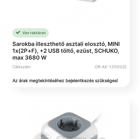
Van raktáron
Sarokba illeszthető asztali elosztó, MINI
1x(2P+F), +2 USB töltő, ezüst, SCHUKO,
max 3680 W
Cikkszám
OR-AE-1310(GS)
Az árak megtekintéséhez bejelentkezés szükséges!