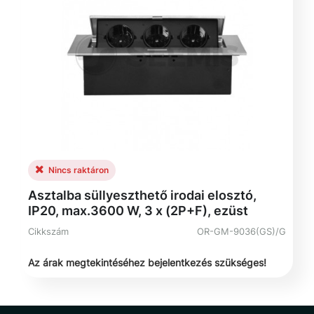
Nincs raktáron
Asztalba süllyeszthető irodai elosztó,
IP20, max.3600 W, 3 x (2P+F), ezüst
Cikkszám
OR-GM-9036(GS)/G
Az árak megtekintéséhez bejelentkezés szükséges!