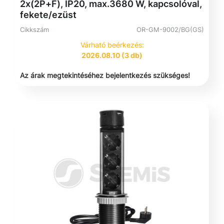
2x(2P+F), IP20, max.3680 W, kapcsolóval,
fekete/ezüst
Cikkszám
OR-GM-9002/BG(GS)
Várható beérkezés:
2026.08.10 (3 db)
Az árak megtekintéséhez bejelentkezés szükséges!