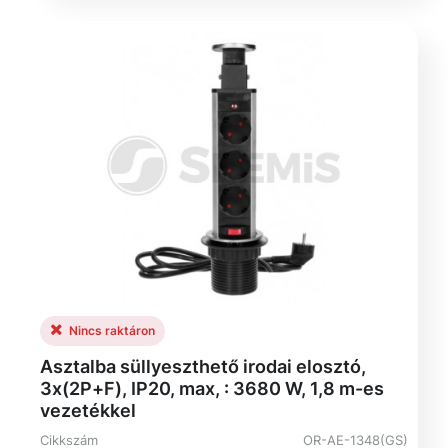
Nincs raktáron
Asztalba süllyeszthető irodai elosztó,
3x(2P+F), IP20, max, : 3680 W, 1,8 m-es
vezetékkel
Cikkszám
OR-AE-1348(GS)