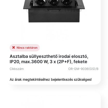
Nincs raktáron
Asztalba süllyeszthető irodai elosztó,
IP20, max.3600 W, 3 x (2P+F), fekete
Cikkszám
OR-GM-9036(GS)/B
Az árak megtekintéséhez bejelentkezés szükséges!