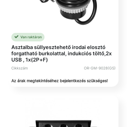
Van raktáron
Asztalba süllyesztehető irodai elosztó
forgatható burkolattal, indukciós töltő,2x
USB , 1x(2P+F)
Cikkszám
OR-GM-9028(GS)
Az árak megtekintéséhez bejelentkezés szükséges!