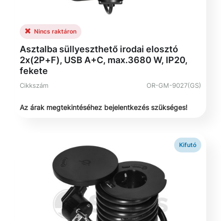
Nincs raktáron
Asztalba süllyeszthető irodai elosztó
2x(2P+F), USB A+C, max.3680 W, IP20,
fekete
Cikkszám
OR-GM-9027(GS)
Az árak megtekintéséhez bejelentkezés szükséges!
Kifutó