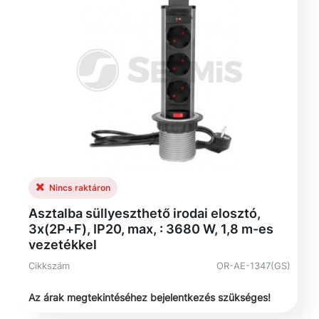
Nincs raktáron
Asztalba süllyeszthető irodai elosztó,
3x(2P+F), IP20, max, : 3680 W, 1,8 m-es
vezetékkel
Cikkszám
OR-AE-1347(GS)
Az árak megtekintéséhez bejelentkezés szükséges!