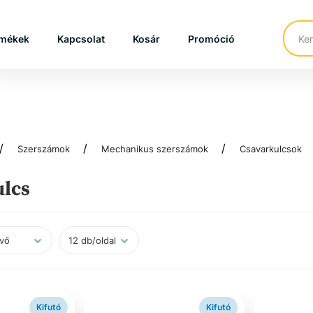
mékek
Kapcsolat
Kosár
Promóció
Szerszámok
Mechanikus szerszámok
Csavarkulcsok
ulcs
Kifutó
Kifutó