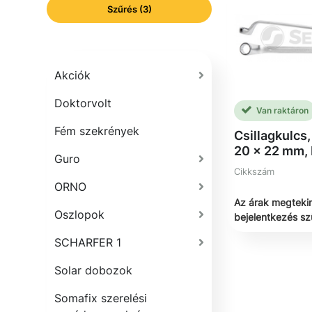
Szűrés (3)
Akciók
Doktorvolt
Van raktáron
Fém szekrények
Csillagkulcs,
20 x 22 mm,
Guro
Cikkszám
ORNO
Az árak megteki
Oszlopok
bejelentkezés s
SCHARFER 1
Solar dobozok
Somafix szerelési