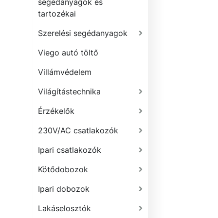
segédanyagok és
tartozékai
Szerelési segédanyagok
Viego autó töltő
Villámvédelem
Világítástechnika
Érzékelők
230V/AC csatlakozók
Ipari csatlakozók
Kötődobozok
Ipari dobozok
Lakáselosztók