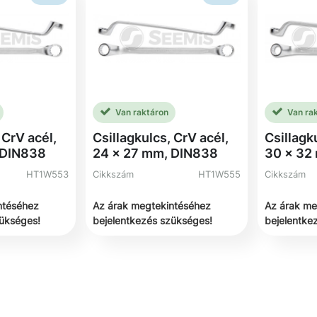
Van raktáron
Van ra
 CrV acél,
Csillagkulcs, CrV acél,
Csillagk
 DIN838
24 x 27 mm, DIN838
30 x 32
HT1W553
Cikkszám
HT1W555
Cikkszám
ntéséhez
Az árak megtekintéséhez
Az árak me
zükséges!
bejelentkezés szükséges!
bejelentke