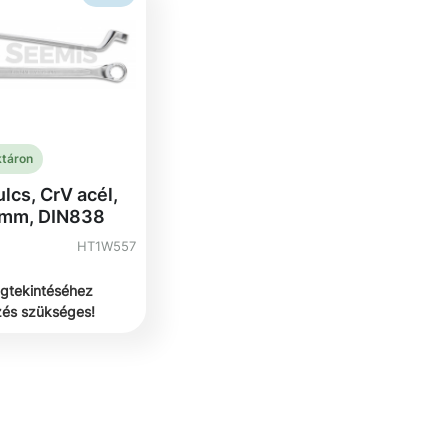
ktáron
ulcs, CrV acél,
 mm, DIN838
HT1W557
gtekintéséhez
zés szükséges!