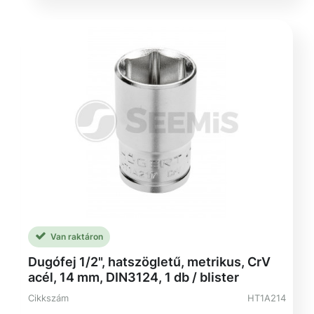
Van raktáron
Dugófej 1/2", hatszögletű, metrikus, CrV
acél, 14 mm, DIN3124, 1 db / blister
Cikkszám
HT1A214