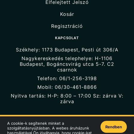
Elfelejtett Jelszó
Kosár
Regisztráció
KAPCSOLAT
Székhely: 1173 Budapest, Pesti út 306/A
Nagykereskedés telephelye: H-1106
Budapest, Bogáncsvirág utca 5-7. C2
csarnok
Telefon: 06/1-256-3198
Mobil: 06/30-461-8866
Nyitva tartás: H-P: 8:00 – 17:00 Sz: zárva V:
zárva
A cookie-k segítenek minket a
Rendben
szolgáltatásnyújtásban. A webes áruházunk
© Seemis KFT. 2026 Minden jog fenntartva!
használatával Ön jóváhagyja, hogy cookie-kat