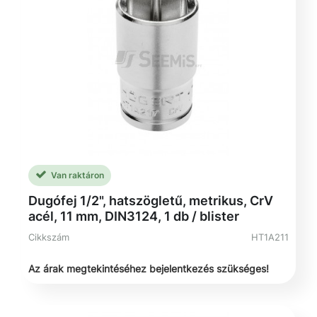
Van raktáron
Dugófej 1/2", hatszögletű, metrikus, CrV
acél, 11 mm, DIN3124, 1 db / blister
Cikkszám
HT1A211
Az árak megtekintéséhez bejelentkezés szükséges!