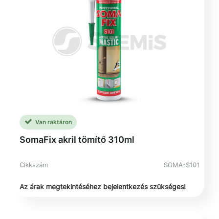
Van raktáron
SomaFix akril tömítő 310ml
Cikkszám
SOMA-S101
Az árak megtekintéséhez bejelentkezés szükséges!