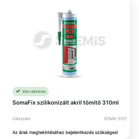
Van raktáron
SomaFix szilikonizált akril tömítő 310ml
Cikkszám
SOMA-S121
Az árak megtekintéséhez bejelentkezés szükséges!