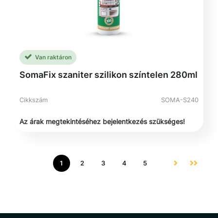
Van raktáron
SomaFix szaniter szilikon színtelen 280ml
Cikkszám
SOMA-S240
Az árak megtekintéséhez bejelentkezés szükséges!
1
2
3
4
5