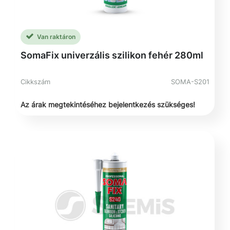
Van raktáron
SomaFix univerzális szilikon fehér 280ml
Cikkszám
SOMA-S201
Az árak megtekintéséhez bejelentkezés szükséges!