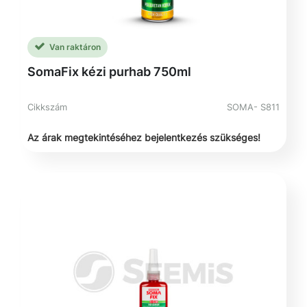
Van raktáron
SomaFix kézi purhab 750ml
Cikkszám
SOMA- S811
Az árak megtekintéséhez bejelentkezés szükséges!