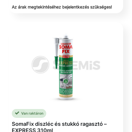
Az árak megtekintéséhez bejelentkezés szükséges!
Van raktáron
SomaFix diszléc és stukkó ragasztó –
EXPRESS 310ml