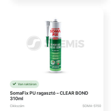
Van raktáron
SomaFix PU ragasztó – CLEAR BOND
310ml
Cikkszám
SOMA-S150