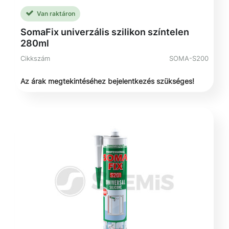
Van raktáron
SomaFix univerzális szilikon színtelen
280ml
Cikkszám
SOMA-S200
Az árak megtekintéséhez bejelentkezés szükséges!