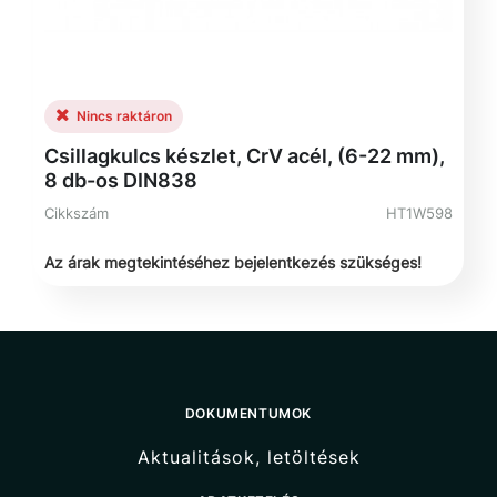
Nincs raktáron
Csillagkulcs készlet, CrV acél, (6-22 mm),
8 db-os DIN838
Cikkszám
HT1W598
Az árak megtekintéséhez bejelentkezés szükséges!
DOKUMENTUMOK
Aktualitások, letöltések