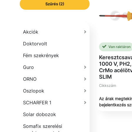
Szűrés (2)
Akciók
Doktorvolt
Van raktáron
Fém szekrények
Keresztcsav
1000 V, PH2
Guro
CrMo acélöt
SLIM
ORNO
Cikkszám
Oszlopok
Az árak megteki
SCHARFER 1
bejelentkezés s
Solar dobozok
Somafix szerelési