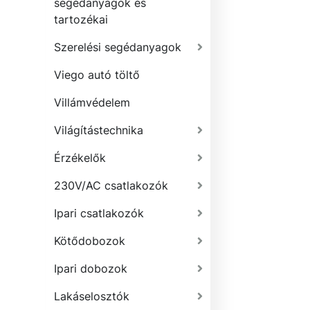
segédanyagok és
tartozékai
Szerelési segédanyagok
Viego autó töltő
Villámvédelem
Világítástechnika
Érzékelők
230V/AC csatlakozók
Ipari csatlakozók
Kötődobozok
Ipari dobozok
Lakáselosztók