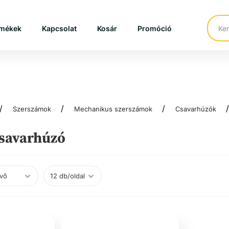
mékek
Kapcsolat
Kosár
Promóció
Szerszámok
Mechanikus szerszámok
Csavarhúzók
csavarhúzó