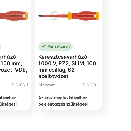
Van raktáron
arhúzó
Keresztcsavarhúzó
, 100 mm,
1000 V, PZ2, SLIM, 100
vözet, VDE,
mm csillag, S2
acélötvözet
HT1S966-1
Cikkszám
HT1S969-1
ntéséhez
Az árak megtekintéséhez
zükséges!
bejelentkezés szükséges!