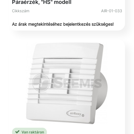
Páraérzék, "HS" modell
Cikkszám
AIR-01-033
Az árak megtekintéséhez bejelentkezés szükséges!
Van raktáron