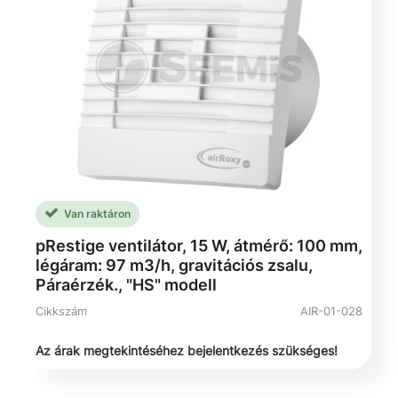
Van raktáron
pRestige ventilátor, 15 W, átmérő: 100 mm,
légáram: 97 m3/h, gravitációs zsalu,
Páraérzék., "HS" modell
Cikkszám
AIR-01-028
Az árak megtekintéséhez bejelentkezés szükséges!