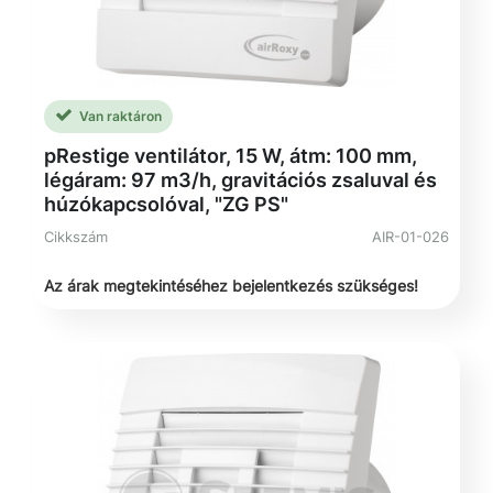
Van raktáron
pRestige ventilátor, 15 W, átm: 100 mm,
légáram: 97 m3/h, gravitációs zsaluval és
húzókapcsolóval, "ZG PS"
Cikkszám
AIR-01-026
Az árak megtekintéséhez bejelentkezés szükséges!