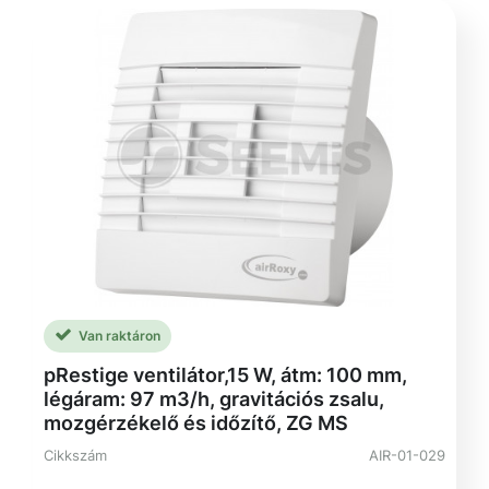
Van raktáron
pRestige ventilátor,15 W, átm: 100 mm,
légáram: 97 m3/h, gravitációs zsalu,
mozgérzékelő és időzítő, ZG MS
Cikkszám
AIR-01-029