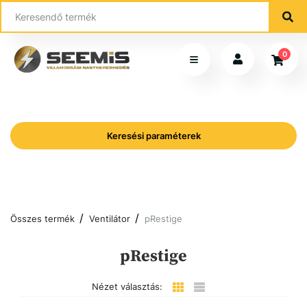
0
Keresési paraméterek
Összes termék
Ventilátor
pRestige
pRestige
Nézet választás: