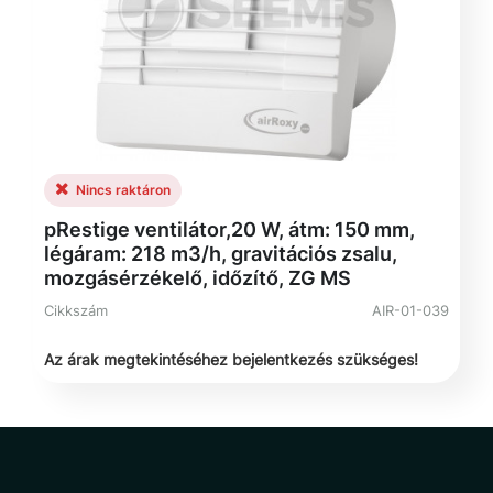
Nincs raktáron
pRestige ventilátor,20 W, átm: 150 mm,
légáram: 218 m3/h, gravitációs zsalu,
mozgásérzékelő, időzítő, ZG MS
Cikkszám
AIR-01-039
Az árak megtekintéséhez bejelentkezés szükséges!