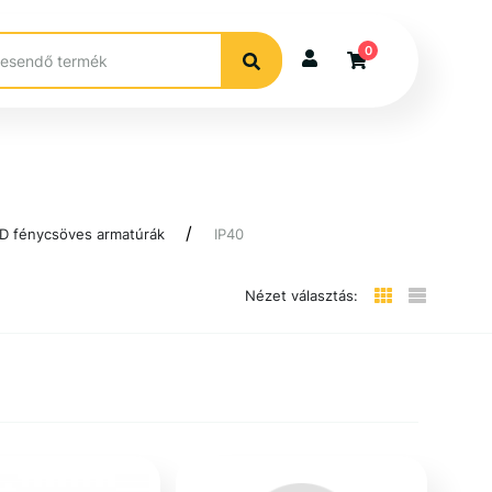
0
D fénycsöves armatúrák
IP40
Nézet választás: