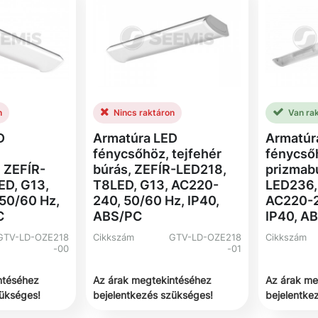
n
Nincs raktáron
Van ra
D
Armatúra LED
Armatúr
fénycsőhöz, tejfehér
fénycső
 ZEFÍR-
búrás, ZEFÍR-LED218,
prizmab
ED, G13,
T8LED, G13, AC220-
LED236,
50/60 Hz,
240, 50/60 Hz, IP40,
AC220-2
C
ABS/PC
IP40, A
GTV-LD-OZE218
Cikkszám
GTV-LD-OZE218
Cikkszám
-00
-01
ntéséhez
Az árak megtekintéséhez
Az árak me
zükséges!
bejelentkezés szükséges!
bejelentke