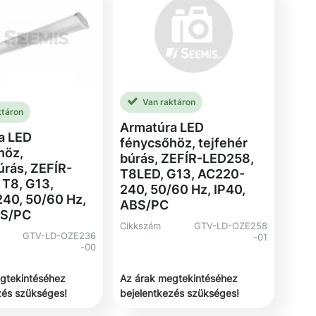
Van raktáron
ktáron
Armatúra LED
a LED
fénycsőhöz, tejfehér
höz,
búrás, ZEFÍR-LED258,
úrás, ZEFÍR-
T8LED, G13, AC220-
 T8, G13,
240, 50/60 Hz, IP40,
40, 50/60 Hz,
ABS/PC
BS/PC
Cikkszám
GTV-LD-OZE258
GTV-LD-OZE236
-01
-00
gtekintéséhez
Az árak megtekintéséhez
zés szükséges!
bejelentkezés szükséges!