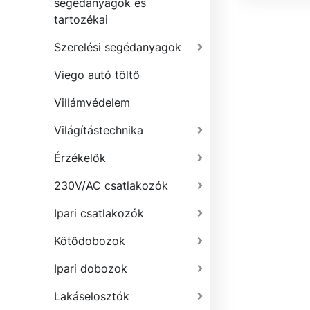
segédanyagok és
tartozékai
Szerelési segédanyagok
Viego autó töltő
Villámvédelem
Világítástechnika
Érzékelők
230V/AC csatlakozók
Ipari csatlakozók
Kötődobozok
Ipari dobozok
Lakáselosztók