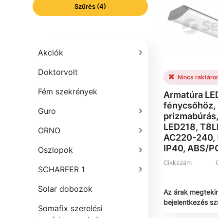
Szűrés (4)
Akciók
Doktorvolt
Nincs raktáro
Fém szekrények
Armatúra LE
fénycsőhöz,
Guro
prizmabúrás,
LED218, T8L
ORNO
AC220-240, 
IP40, ABS/P
Oszlopok
Cikkszám
SCHARFER 1
Solar dobozok
Az árak megteki
bejelentkezés s
Somafix szerelési