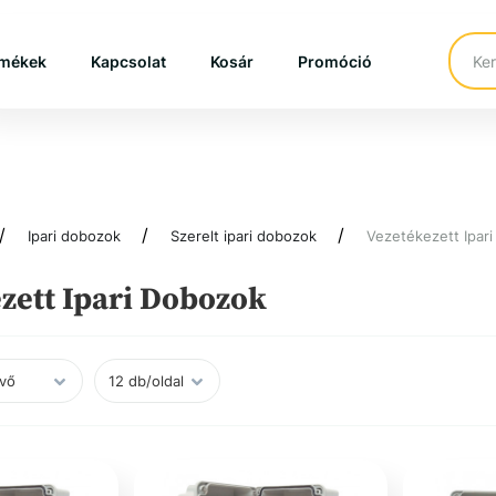
mékek
Kapcsolat
Kosár
Promóció
Ipari dobozok
Szerelt ipari dobozok
Vezetékezett Ipar
zett Ipari Dobozok