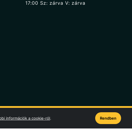
17:00 Sz: zárva V: zárva
bi információk a cookie-ról
.
Rendben