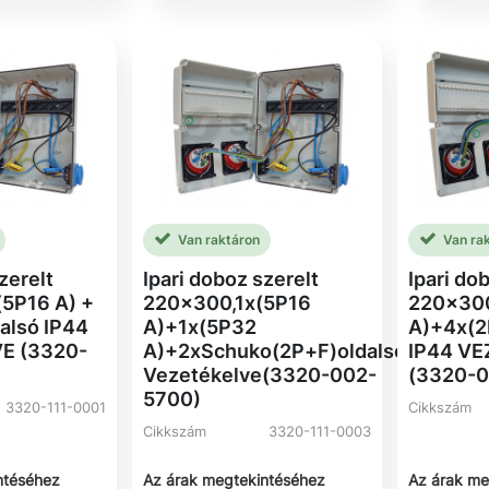
Van raktáron
Van ra
zerelt
Ipari doboz szerelt
Ipari do
5P16 A) +
220x300,1x(5P16
220x30
alsó IP44
A)+1x(5P32
A)+4x(2
E (3320-
A)+2xSchuko(2P+F)oldalsó
IP44 V
Vezetékelve(3320-002-
(3320-
5700)
3320-111-0001
Cikkszám
Cikkszám
3320-111-0003
ntéséhez
Az árak megtekintéséhez
Az árak me