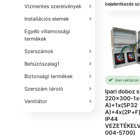
bejelentkezés s
Vízmentes szerelvények
Installációs elemek
Egyéb villamossági
termékek
Szerszámok
Behúzószalag1
Biztonsági termékek
Van raktáron
Szerszám tároló
Ipari doboz s
220x300-1x
Ventilátor
A)+1x(5P32
A)+4x(2P+F)
IP44
VEZETÉKELV
004-5700)