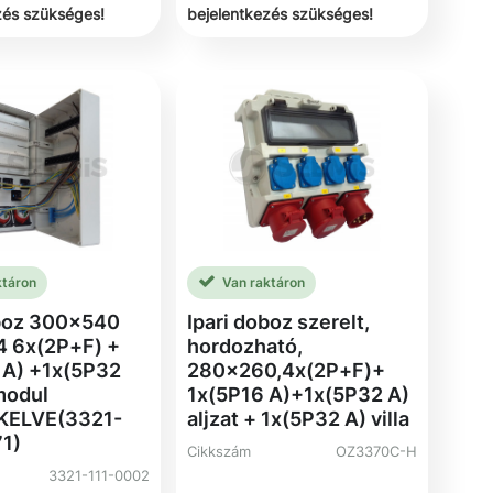
zés szükséges!
bejelentkezés szükséges!
ktáron
Van raktáron
oboz 300×540
Ipari doboz szerelt,
4 6x(2P+F) +
hordozható,
 A) +1x(5P32
280x260,4x(2P+F)+
modul
1x(5P16 A)+1x(5P32 A)
KELVE(3321-
aljzat + 1x(5P32 A) villa
1)
Cikkszám
OZ3370C-H
3321-111-0002