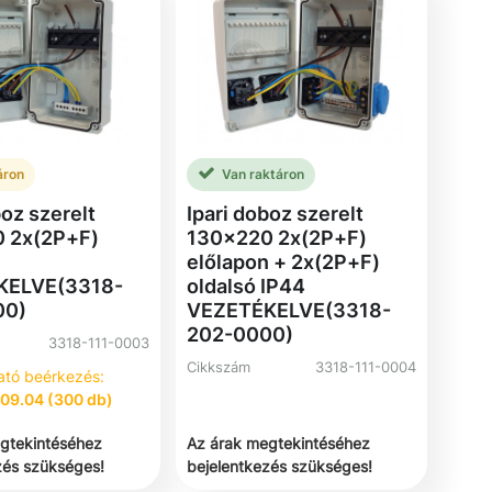
áron
Van raktáron
boz szerelt
Ipari doboz szerelt
 2x(2P+F)
130x220 2x(2P+F)
n
előlapon + 2x(2P+F)
KELVE(3318-
oldalsó IP44
00)
VEZETÉKELVE(3318-
202-0000)
3318-111-0003
Cikkszám
3318-111-0004
ató beérkezés:
09.04 (300 db)
gtekintéséhez
Az árak megtekintéséhez
zés szükséges!
bejelentkezés szükséges!