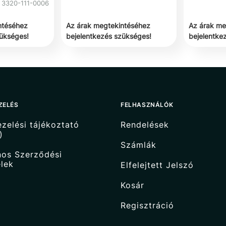
3320-111-0006
ntéséhez
Az árak megtekintéséhez
Az árak me
zükséges!
bejelentkezés szükséges!
bejelentke
ZELÉS
FELHASZNÁLÓK
zelési tájékoztató
Rendelések
)
Számlák
nos Szerződési
elek
Elfelejtett Jelszó
Kosár
Regisztráció