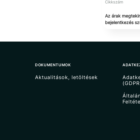
Cikkszám
Az árak megteki
bejelentkezés s
DOKUMENTUMOK
ADATKE
Aktualitások, letöltések
Adatke
(GDPR
Általá
Feltét