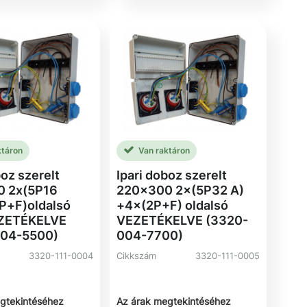
ktáron
Van raktáron
boz szerelt
Ipari doboz szerelt
0 2x(5P16
220×300 2×(5P32 A)
P+F)oldalsó
+4×(2P+F) oldalsó
EZETÉKELVE
VEZETÉKELVE (3320-
004-5500)
004-7700)
3320-111-0004
Cikkszám
3320-111-0005
gtekintéséhez
Az árak megtekintéséhez