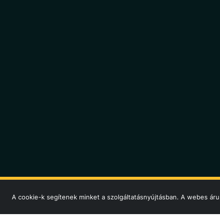
A cookie-k segítenek minket a szolgáltatásnyújtásban. A webes áru
© Seemis KFT. 2026 Minden jog fenntartva!