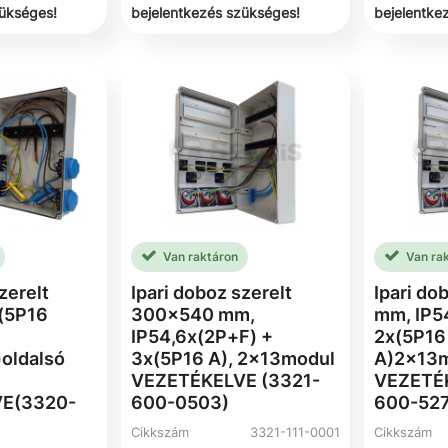
zükséges!
bejelentkezés szükséges!
bejelentke
Van raktáron
Van ra
zerelt
Ipari doboz szerelt
Ipari d
(5P16
300x540 mm,
mm, IP5
IP54,6x(2P+F) +
2x(5P16
oldalsó
3x(5P16 A), 2x13modul
A)2x13
VEZETÉKELVE (3321-
VEZETÉ
E(3320-
600-0503)
600-527
Cikkszám
3321-111-0001
Cikkszám