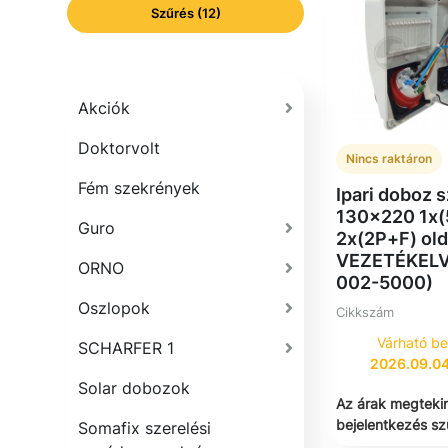
Szűrés (12)
Akciók
Doktorvolt
Nincs raktáron
Fém szekrények
Ipari doboz s
130x220 1x(
Guro
2x(2P+F) old
VEZETÉKELV
ORNO
002-5000)
Oszlopok
Cikkszám
Várható be
SCHARFER 1
2026.09.04
Solar dobozok
Az árak megteki
bejelentkezés s
Somafix szerelési