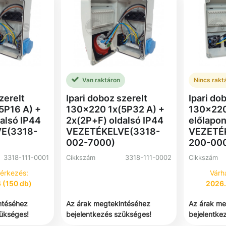
Van raktáron
Nincs rakt
zerelt
Ipari doboz szerelt
Ipari do
5P16 A) +
130x220 1x(5P32 A) +
130x220
alsó IP44
2x(2P+F) oldalsó IP44
előlapo
E(3318-
VEZETÉKELVE(3318-
VEZETÉ
002-7000)
200-00
3318-111-0001
Cikkszám
3318-111-0002
Cikkszám
érkezés:
Várh
 (150 db)
2026.
ntéséhez
Az árak megtekintéséhez
Az árak me
zükséges!
bejelentkezés szükséges!
bejelentke