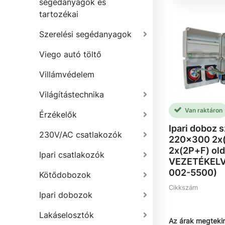
segédanyagok és
tartozékai
Szerelési segédanyagok
Viego autó töltő
Villámvédelem
Világítástechnika
Van raktáron
Érzékelők
Ipari doboz s
230V/AC csatlakozók
220x300 2x(
2x(2P+F) old
Ipari csatlakozók
VEZETÉKELV
002-5500)
Kötődobozok
Cikkszám
Ipari dobozok
Lakáselosztók
Az árak megteki