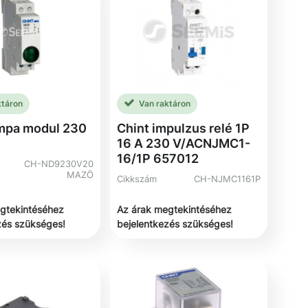
ktáron
Van raktáron
ámpa modul 230
Chint impulzus relé 1P
16 A 230 V/ACNJMC1-
16/1P 657012
CH-ND9230V20
MAZÖ
Cikkszám
CH-NJMC1161P
gtekintéséhez
Az árak megtekintéséhez
zés szükséges!
bejelentkezés szükséges!