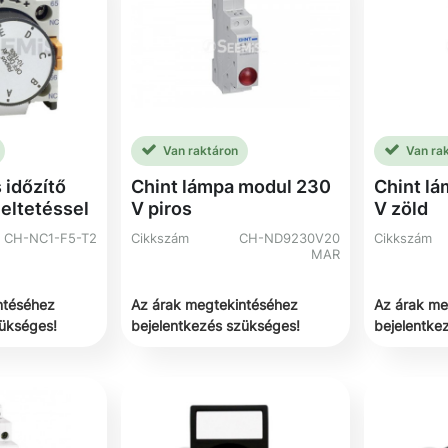
Van raktáron
Van ra
 időzítő
Chint lámpa modul 230
Chint l
leltetéssel
V piros
V zöld
CH-NC1-F5-T2
Cikkszám
CH-ND9230V20
Cikkszám
MAR
ntéséhez
Az árak megtekintéséhez
Az árak me
zükséges!
bejelentkezés szükséges!
bejelentke