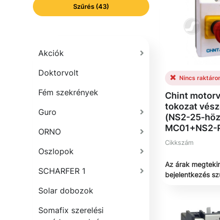
Szűrés (43)
Akciók
Doktorvolt
Nincs raktáro
Fém szekrények
Chint motor
tokozat vés
Guro
(NS2-25-hö
MC01+NS2-
ORNO
Cikkszám
Oszlopok
Az árak megteki
SCHARFER 1
bejelentkezés s
Solar dobozok
Somafix szerelési