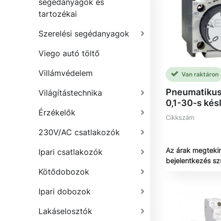
segédanyagok és
tartozékai
Szerelési segédanyagok
Viego autó töltő
Villámvédelem
Van raktáron
Pneumatikus
Világítástechnika
0,1-30-s kés
Érzékelők
Cikkszám
230V/AC csatlakozók
Az árak megteki
Ipari csatlakozók
bejelentkezés s
Kötődobozok
Ipari dobozok
Lakáselosztók