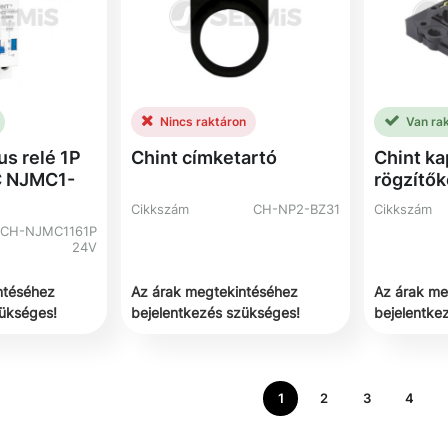
Nincs raktáron
Van ra
us relé 1P
Chint címketartó
Chint k
C NJMC1-
rögzítők
Cikkszám
CH-NP2-BZ31
Cikkszám
CH-NJMC1161P
24V
ntéséhez
Az árak megtekintéséhez
Az árak me
zükséges!
bejelentkezés szükséges!
bejelentke
1
2
3
4