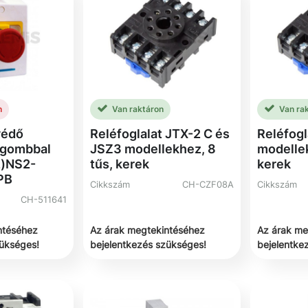
n
Van raktáron
Van ra
védő
Reléfoglalat JTX-2 C és
Reléfogl
zgombbal
JSZ3 modellekhez, 8
modellek
z)NS2-
tűs, kerek
kerek
PB
Cikkszám
CH-CZF08A
Cikkszám
CH-511641
ntéséhez
Az árak megtekintéséhez
Az árak me
zükséges!
bejelentkezés szükséges!
bejelentke