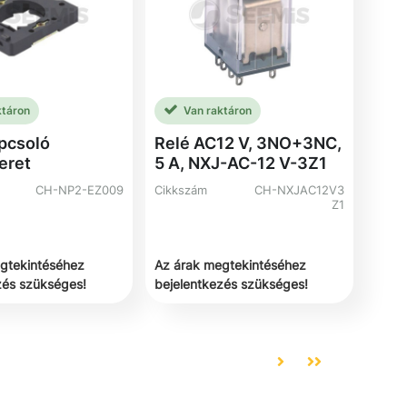
ktáron
Van raktáron
apcsoló
Relé AC12 V, 3NO+3NC,
eret
5 A, NXJ-AC-12 V-3Z1
CH-NP2-EZ009
Cikkszám
CH-NXJAC12V3
Z1
gtekintéséhez
Az árak megtekintéséhez
zés szükséges!
bejelentkezés szükséges!