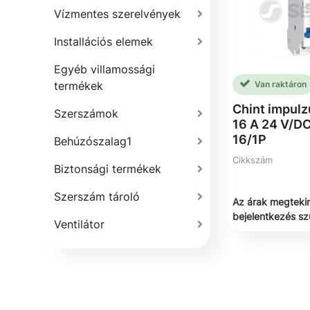
Vízmentes szerelvények
Installációs elemek
Egyéb villamossági
Van raktáron
termékek
Chint impulz
Szerszámok
16 A 24 V/D
16/1P
Behúzószalag1
Cikkszám
Biztonsági termékek
Szerszám tároló
Az árak megteki
bejelentkezés s
Ventilátor