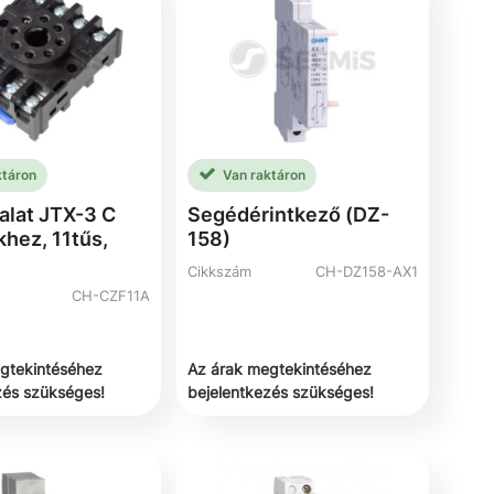
ktáron
Van raktáron
alat JTX-3 C
Segédérintkező (DZ-
hez, 11tűs,
158)
Cikkszám
CH-DZ158-AX1
CH-CZF11A
gtekintéséhez
Az árak megtekintéséhez
zés szükséges!
bejelentkezés szükséges!