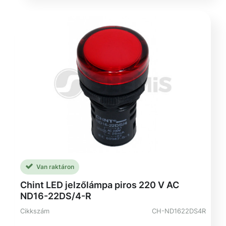
Van raktáron
Chint LED jelzőlámpa piros 220 V AC
ND16-22DS/4-R
Cikkszám
CH-ND1622DS4R