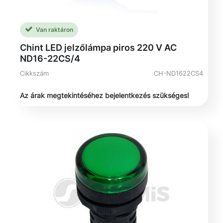
Van raktáron
Chint LED jelzőlámpa piros 220 V AC
ND16-22CS/4
Cikkszám
CH-ND1622CS4
Az árak megtekintéséhez bejelentkezés szükséges!