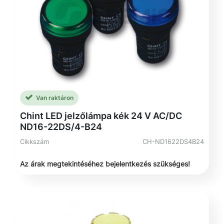
Van raktáron
Chint LED jelzőlámpa kék 24 V AC/DC
ND16-22DS/4-B24
Cikkszám
CH-ND1622DS4B24
Az árak megtekintéséhez bejelentkezés szükséges!