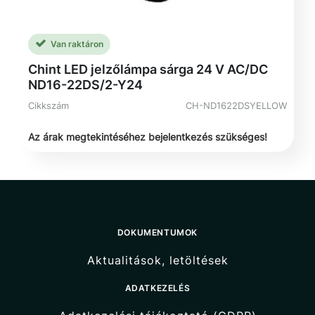
Van raktáron
Chint LED jelzőlámpa sárga 24 V AC/DC
ND16-22DS/2-Y24
Cikkszám
CH-ND1622DSYELLOW
Az árak megtekintéséhez bejelentkezés szükséges!
DOKUMENTUMOK
Aktualitások, letöltések
ADATKEZELÉS