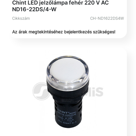
Chint LED jelzőlámpa fehér 220 V AC
ND16-22DS/4-W
Cikkszám
CH-ND1622DS4W
Az árak megtekintéséhez bejelentkezés szükséges!