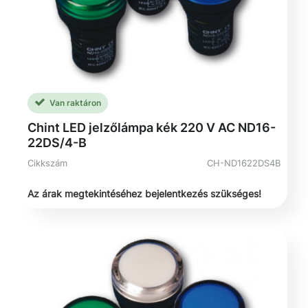
Van raktáron
Chint LED jelzőlámpa kék 220 V AC ND16-
22DS/4-B
Cikkszám
CH-ND1622DS4B
Az árak megtekintéséhez bejelentkezés szükséges!