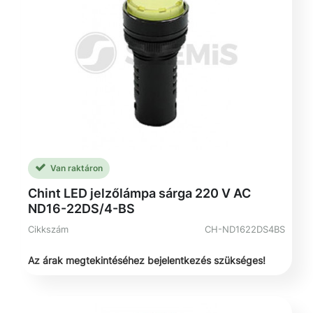
Van raktáron
Chint LED jelzőlámpa sárga 220 V AC
ND16-22DS/4-BS
Cikkszám
CH-ND1622DS4BS
Az árak megtekintéséhez bejelentkezés szükséges!