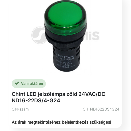
Van raktáron
Chint LED jelzőlámpa zöld 24VAC/DC
ND16-22DS/4-G24
Cikkszám
CH-ND1622DS4G24
Az árak megtekintéséhez bejelentkezés szükséges!