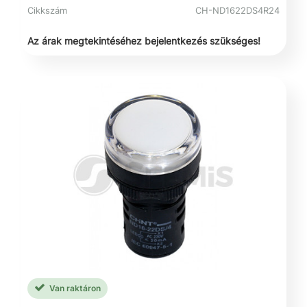
Cikkszám
CH-ND1622DS4R24
Az árak megtekintéséhez bejelentkezés szükséges!
Van raktáron