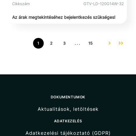
Cikkszám
GTV-LD-120G14W-32
Az árak megtekintéséhez bejelentkezés szükséges!
1
2
3
. . .
15
DOKUMENTUMOK
Aktualitások, letöltések
ADATKEZELÉS
Adatkezelési tájékoztató (GDPR)