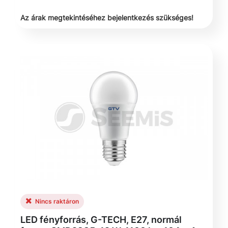
Az árak megtekintéséhez bejelentkezés szükséges!
Nincs raktáron
LED fényforrás, G-TECH, E27, normál