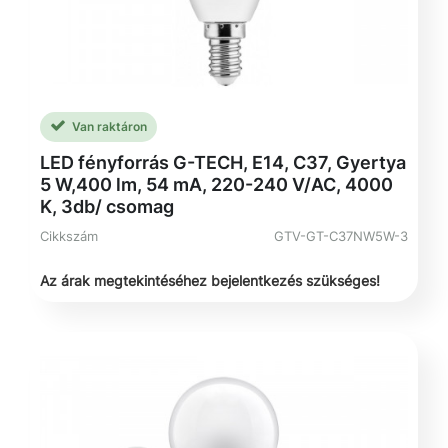
Van raktáron
LED fényforrás G-TECH, E14, C37, Gyertya
5 W,400 lm, 54 mA, 220-240 V/AC, 4000
K, 3db/ csomag
Cikkszám
GTV-GT-C37NW5W-3
Az árak megtekintéséhez bejelentkezés szükséges!