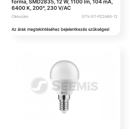
forma, SMD2835, 12 W, 1100 lm, 104 mA,
6400 K, 200°, 230 V/AC
Cikkszám
GTV-GT-PZ2A60-12
Az árak megtekintéséhez bejelentkezés szükséges!