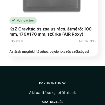
Van raktáron
KzZ Gravitációs zsalus rács, átmérő: 100
mm, 170X170 mm, szürke (AIR Roxy)
Cikkszám
AIR-02-308
Az árak megtekintéséhez bejelentkezés szükséges!
DOKUMENTUMOK
Aktualitások, letöltések
ADATKEZELÉS