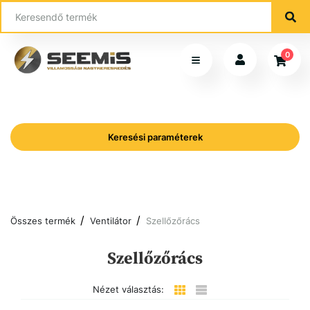
0
Keresési paraméterek
Összes termék
Ventilátor
Szellőzőrács
Szellőzőrács
Nézet választás: