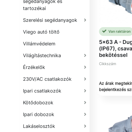
segédanyagok és
tartozékai
Szerelési segédanyagok
Viego autó töltő
Van raktáron
5x63 A - Dug
Villámvédelem
(IP67), csav
bekötéssel
Világítástechnika
Cikkszám
Érzékelők
230V/AC csatlakozók
Az árak megteki
bejelentkezés s
Ipari csatlakozók
Kötődobozok
Ipari dobozok
Lakáselosztók