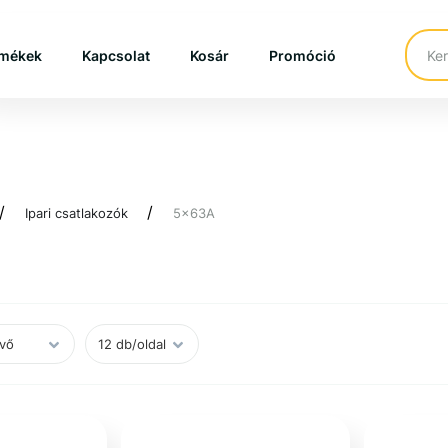
mékek
Kapcsolat
Kosár
Promóció
Ipari csatlakozók
5x63A