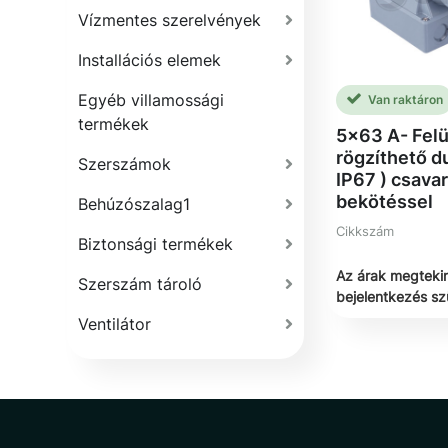
Vízmentes szerelvények
Installációs elemek
Egyéb villamossági
Van raktáron
termékek
5x63 A- Felü
rögzíthető du
Szerszámok
IP67 ) csava
bekötéssel
Behúzószalag1
Cikkszám
Biztonsági termékek
Az árak megteki
Szerszám tároló
bejelentkezés s
Ventilátor