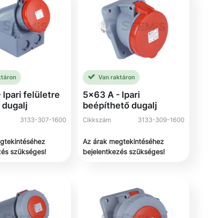
ktáron
Van raktáron
 Ipari felületre
5x63 A - Ipari
 dugalj
beépíthető dugalj
3133-307-1600
Cikkszám
3133-309-1600
gtekintéséhez
Az árak megtekintéséhez
zés szükséges!
bejelentkezés szükséges!