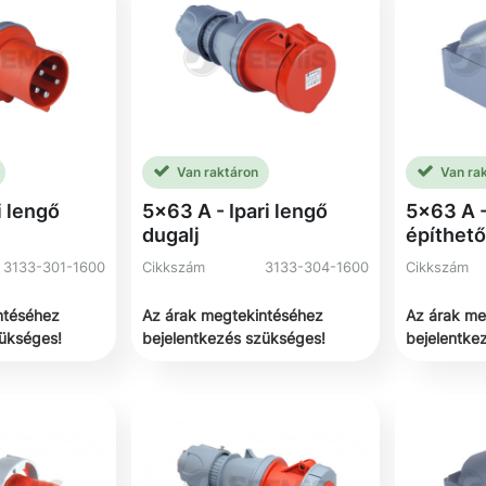
Van raktáron
Van ra
i lengő
5x63 A - Ipari lengő
5x63 A -
dugalj
építhető
3133-301-1600
Cikkszám
3133-304-1600
Cikkszám
ntéséhez
Az árak megtekintéséhez
Az árak me
zükséges!
bejelentkezés szükséges!
bejelentke