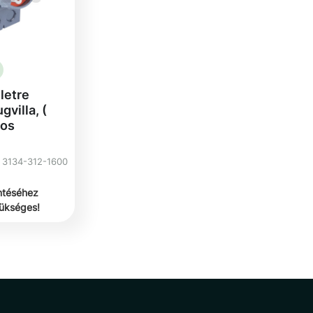
letre
gvilla, (
ros
3134-312-1600
ntéséhez
zükséges!