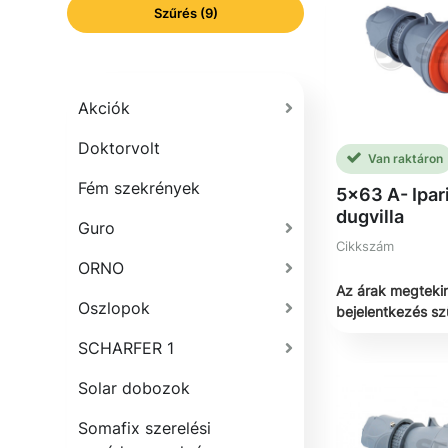
Szűrés (9)
Akciók
Doktorvolt
Van raktáron
Fém szekrények
5x63 A- Ipar
dugvilla
Guro
Cikkszám
ORNO
Az árak megteki
Oszlopok
bejelentkezés s
SCHARFER 1
Solar dobozok
Somafix szerelési