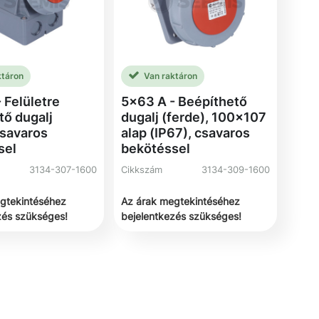
ktáron
Van raktáron
 Felületre
5x63 A - Beépíthető
tő dugalj
dugalj (ferde), 100x107
csavaros
alap (IP67), csavaros
sel
bekötéssel
3134-307-1600
Cikkszám
3134-309-1600
gtekintéséhez
Az árak megtekintéséhez
zés szükséges!
bejelentkezés szükséges!