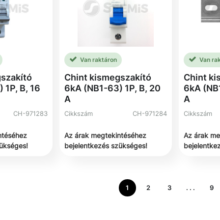
Van raktáron
Van ra
szakító
Chint kismegszakító
Chint k
 1P, B, 16
6kA (NB1-63) 1P, B, 20
6kA (NB1
A
A
CH-971283
Cikkszám
CH-971284
Cikkszám
ntéséhez
Az árak megtekintéséhez
Az árak me
zükséges!
bejelentkezés szükséges!
bejelentke
1
2
3
. . .
9