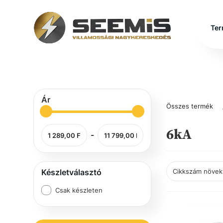
Ter
Ár
Összes termék
6kA
-
Készletválasztó
Csak készleten