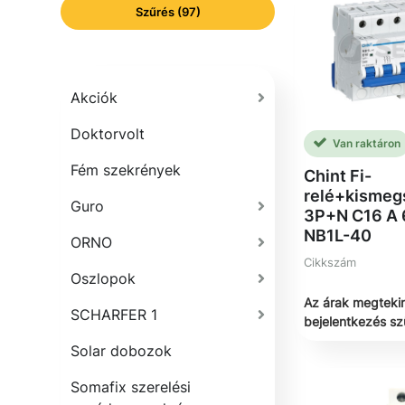
Szűrés (97)
Akciók
Doktorvolt
Van raktáron
Fém szekrények
Chint Fi-
relé+kismeg
Guro
3P+N C16 A
NB1L-40
ORNO
Cikkszám
Oszlopok
Az árak megteki
SCHARFER 1
bejelentkezés s
Solar dobozok
Somafix szerelési