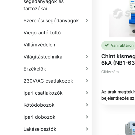
segédanyagok és
tartozékai
Szerelési segédanyagok
Viego autó töltő
Villámvédelem
Van raktáron
Chint kismeg
Világítástechnika
6kA (NB1-63)
Érzékelők
Cikkszám
230V/AC csatlakozók
Az árak megteki
Ipari csatlakozók
bejelentkezés s
Kötődobozok
Ipari dobozok
Lakáselosztók