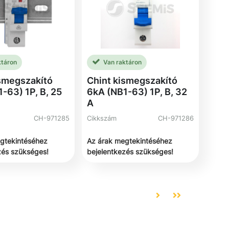
ktáron
Van raktáron
ismegszakító
Chint kismegszakító
-63) 1P, B, 25
6kA (NB1-63) 1P, B, 32
A
CH-971285
Cikkszám
CH-971286
gtekintéséhez
Az árak megtekintéséhez
zés szükséges!
bejelentkezés szükséges!