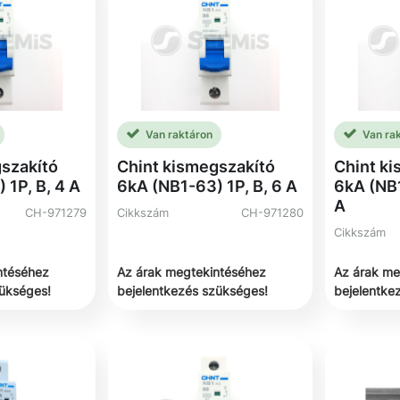
Van raktáron
Van ra
szakító
Chint kismegszakító
Chint k
 1P, B, 4 A
6kA (NB1-63) 1P, B, 6 A
6kA (NB1
A
CH-971279
Cikkszám
CH-971280
Cikkszám
ntéséhez
Az árak megtekintéséhez
Az árak me
zükséges!
bejelentkezés szükséges!
bejelentke