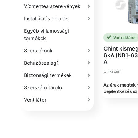
Vízmentes szerelvények
Installációs elemek
Egyéb villamossági
Van raktáron
termékek
Chint kismeg
Szerszámok
6kA (NB1-63)
A
Behúzószalag1
Cikkszám
Biztonsági termékek
Az árak megteki
Szerszám tároló
bejelentkezés s
Ventilátor