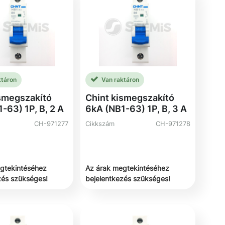
ktáron
Van raktáron
ismegszakító
Chint kismegszakító
-63) 1P, B, 2 A
6kA (NB1-63) 1P, B, 3 A
CH-971277
Cikkszám
CH-971278
gtekintéséhez
Az árak megtekintéséhez
zés szükséges!
bejelentkezés szükséges!