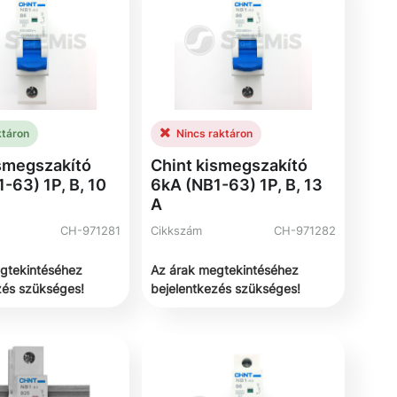
ktáron
Nincs raktáron
ismegszakító
Chint kismegszakító
-63) 1P, B, 10
6kA (NB1-63) 1P, B, 13
A
CH-971281
Cikkszám
CH-971282
gtekintéséhez
Az árak megtekintéséhez
zés szükséges!
bejelentkezés szükséges!