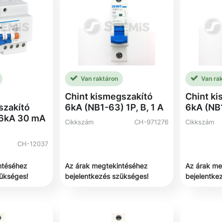
Van raktáron
Van ra
Chint kismegszakító
Chint k
szakító
6kA (NB1-63) 1P, B, 1 A
6kA (NB1
 6kA 30 mA
Cikkszám
CH-971276
Cikkszám
CH-12037
ntéséhez
Az árak megtekintéséhez
Az árak me
zükséges!
bejelentkezés szükséges!
bejelentke