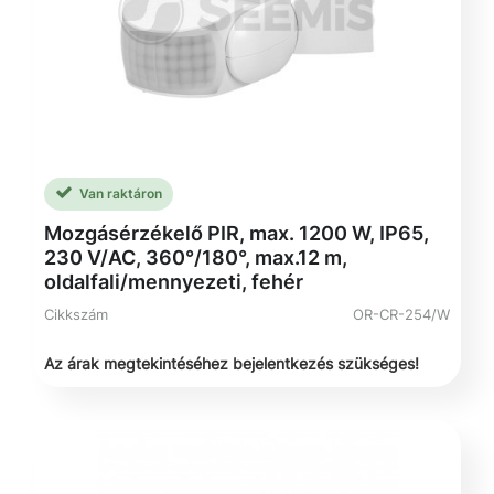
Van raktáron
Mozgásérzékelő PIR, max. 1200 W, IP65,
230 V/AC, 360°/180°, max.12 m,
oldalfali/mennyezeti, fehér
Cikkszám
OR-CR-254/W
Az árak megtekintéséhez bejelentkezés szükséges!