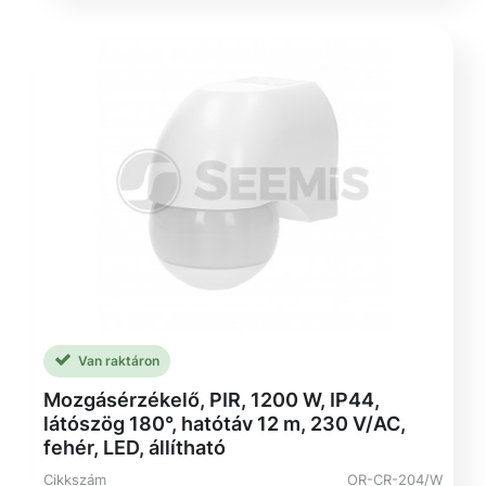
Van raktáron
Mozgásérzékelő, PIR, 1200 W, IP44,
látószög 180°, hatótáv 12 m, 230 V/AC,
fehér, LED, állítható
Cikkszám
OR-CR-204/W