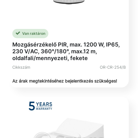
Van raktáron
Mozgásérzékelő PIR, max. 1200 W, IP65,
230 V/AC, 360°/180°, max.12 m,
oldalfali/mennyezeti, fekete
Cikkszám
OR-CR-254/B
Az árak megtekintéséhez bejelentkezés szükséges!