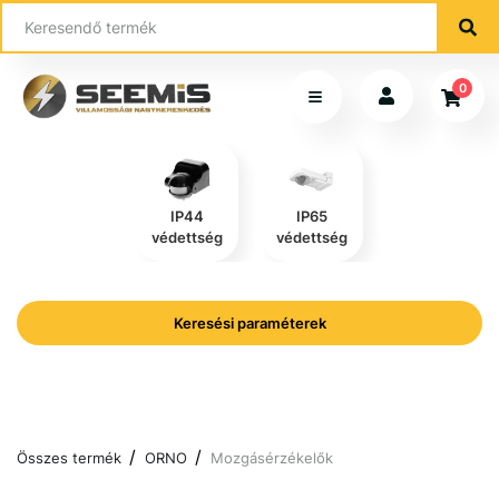
0
IP44
IP65
védettség
védettség
Keresési paraméterek
Összes termék
ORNO
Mozgásérzékelők