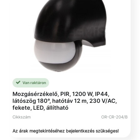
Van raktáron
Mozgásérzékelő, PIR, 1200 W, IP44,
látószög 180°, hatótáv 12 m, 230 V/AC,
fekete, LED, állítható
Cikkszám
OR-CR-204/B
Az árak megtekintéséhez bejelentkezés szükséges!