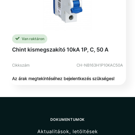
Van raktáron
Chint kismegszakító 10kA 1P, C, 50 A
Cikkszám
CH-NB163H1P10KAC50A
Az árak megtekintéséhez bejelentkezés szükséges!
DOKUMENTUMOK
Aktualitások, letöltések