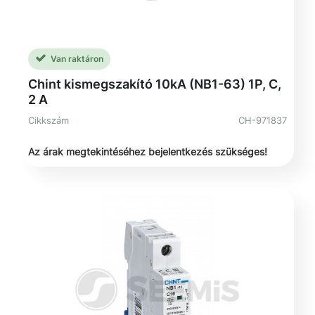
Van raktáron
Chint kismegszakító 10kA (NB1-63) 1P, C,
2 A
Cikkszám
CH-971837
Az árak megtekintéséhez bejelentkezés szükséges!