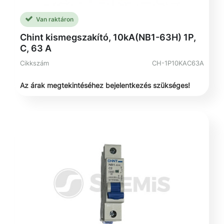
Van raktáron
Chint kismegszakító, 10kA(NB1-63H) 1P,
C, 63 A
Cikkszám
CH-1P10KAC63A
Az árak megtekintéséhez bejelentkezés szükséges!