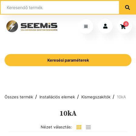
0
Keresési paraméterek
Összes termék
Installációs elemek
Kismegszakítók
10kA
10kA
Nézet választás: